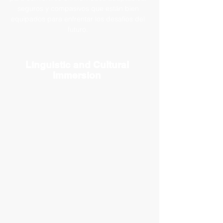
seguros y compasivos que están bien
equipados para enfrentar los desafíos del
futuro.
Linguistic and Cultural
Immersion
​ Linguistic and cultural immersion offers a
comprehensive educational approach by
integrating language acquisition with cultural
exploration in a rich, context-driven environment.
Unlike traditional methods, immersion programs
allow students to naturally develop language skills
through daily, meaningful interactions, accelerating
language proficiency while enhancing cognitive
abilities, problem-solving, and creativity. By
participating in culturally immersive activities like
events and exchange programs, students gain a deep
understanding of global perspectives, fostering
empathy, tolerance, and respect for diversity.