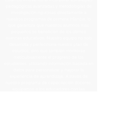
pedagógicas avanzadas y metodologías de
investigación rigurosas directamente a
nuestros programas de primera infancia, lo
que garantiza que nuestros alumnos más
pequeños se beneficien de los últimos
avances educativos. Nuestro equipo no solo
desarrolla y perfecciona nuestro plan de
estudios, sino que también monitorea
meticulosamente el progreso de los
estudiantes, utilizando información basada en
datos para personalizar y mejorar la
experiencia de aprendizaje. A través de
nuestro programa de capacitación docente,
equipamos a los educadores con las
herramientas que necesitan para implementar
estos enfoques de vanguardia, cerrando la
brecha entre la investigación de la educación
superior y la aplicación práctica en el aula.
Además, involucramos a las familias a través
de foros que extienden nuestras prácticas
basadas en la investigación al hogar, creando