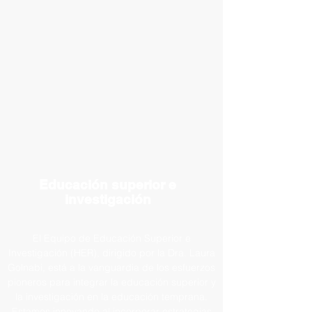
Moreover, this approach is enriched by the
presence of educators from various countries who
bring their unique cultural insights into the
classroom, providing students with an authentic
and diverse learning experience. This holistic
approach equips students with the linguistic and
cultural competencies essential for thriving in our
increasingly interconnected world, preparing them
to become effective communicators and
compassionate global citizens.
Educación superior e
investigación
El Equipo de Educación Superior e
Investigación (HER), dirigido por la Dra. Laura
Golnabi, está a la vanguardia de los esfuerzos
pioneros para integrar la educación superior y
la investigación en la educación temprana.
Estamos innovando al incorporar estrategias